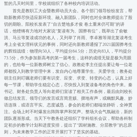
暂的几天时间里，学校就组织了各种校内培训活动。
首先是教职工大会暨教师动员大会。各个部门领导纷纷发言，帮
助新教师尽快适应新环境、融入新团队，同时也对全体教师提出了殷
切的期盼。阳校长发表了
“自古楚地多才俊 卷土重来仍可期”的讲
话，他铿锵有力地对大家说“复读有为、国骅有位”，既举出了俞敏
洪、马云等复读成功的名人，又列举了肖雨、李卓雅等湖北复读考生
考上全省文理科状元的事例，同时还向新教师通报了2021届国骅考生
的辉煌战绩：物理向50人，平均提分84.5分；历史向83人，平均提分
73.5分，作为参加新高考的第一届考生，这样的成绩无疑是极为亮眼
的，也给每一位新教师树立了信心。政教处李主任提出要让每一位老
师都投入到教学管理中来，发自内心地尊重学生、关爱学生；教务处
胡主任则叮嘱老师们要有识变、应变、求变、转变的心态，认真上好
每一节课，帮助学生稳定心态，尽快投入到复读备考的角色中来。秦
书记、财务处负责人等向老师们宣读了相关工作条例，最后由刘校长
做总结发言。领导们的发言或言简意赅、掷地有声，或幽默风趣、妙
语连珠，或语言平实、态度诚恳，参会的老师们都端坐静听，全神贯
注。会场上时不时爆发出阵阵掌声和笑声。整场大会气氛融洽，新的
团队逐渐形成。当天下午教务处还组织了学科组长会议，帮助各科制
定初步的教学计划和进度安排，提出了“因材施教、分层教学”的总原
则，为未来教学工作的正常开展打下了坚实的基础。