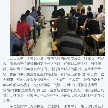
23日上午，学校又开展了校内老师的经验交流会。叶文明、刘少
彪、崔北雨三位老师和付家坡校区的叶主任分别从班主任、科任老
师、学科组长的角度发表讲话，他们列举成功的案例，分享宝贵经
验，提醒同事们关注复读生的特殊性：有的提出来要“爱”字当先，宽
严相济；有的说要关爱特殊学生，“不抛弃，不放弃”；还有的说要了
解学生的学习状态，充分相信学生的潜力，叶主任还特别提出课
堂“多样化的呈现方式”的问题，启发新老教师们思考。他们深耕三尺
讲台，钻研学生和教法，得出独特的心得体会，传承给国骅的新生代
力量。
各位新同学，万事俱备。欢迎你们，国骅学子，相信你们会在未