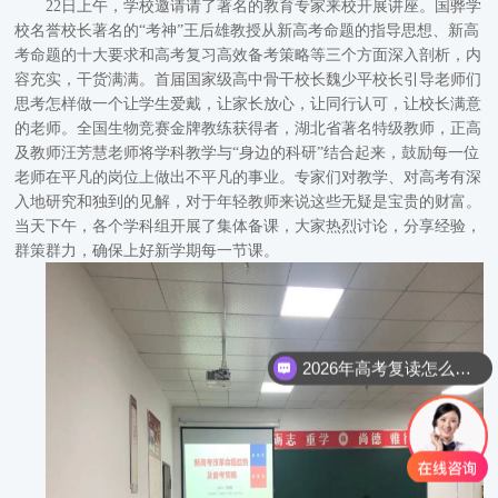
22日上午，学校邀请请了著名的教育专家来校开展讲座。国骅学
校名誉校长著名的“考神”王后雄教授从新高考命题的指导思想、新高
考命题的十大要求和高考复习高效备考策略等三个方面深入剖析，内
容充实，干货满满。
首届国家级高中骨干校长
魏少平校长引导老师们
思考怎样做一个让学生爱戴，让家长放心，让同行认可，让校长满意
的老师。
全国生物竞赛金牌教练获得者
，湖北省著名特级教师，正高
及教师汪芳慧老师将学科教学与
“身边的科研”结合起来，鼓励每一位
老师在平凡的岗位上做出不平凡的事业。专家们对教学、对高考有深
入地研究和独到的见解，对于年轻教师来说这些无疑是宝贵的财富。
当天下午，各个学科组开展了集体备课，大家热烈讨论，分享经验，
群策群力，确保上好新学期每一节课。
2026年高考复读怎么报名呢