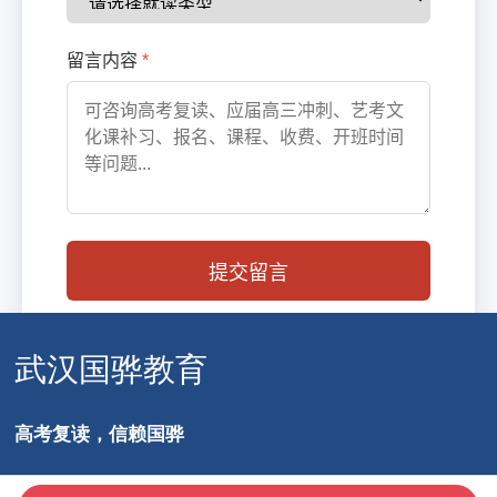
武汉国骅教育
高考复读，信赖国骅