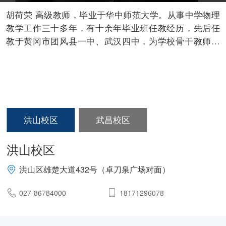
胡荷荣 高级教师，毕业于华中师范大学。从事中学物理
教学工作三十多年，有十余年毕业班任教经历，先后任
教于黄冈市团风县一中、武汉四中，为学校骨干教师。
教学经验丰富，教学成绩突出，深受学生喜爱。所带学
生多人进入清华、北大、复旦等名校;辅导学生参加奥林
匹克物理竞赛，多人获奖。有二十多年中学物理教辅编
写经验，著有畅销教辅三十余本，多次荣获“金牌作者”名
誉称号，所著《高中物理教材完全解读》《高中物理考
点同步解读》等书深受广大师生喜爱。
洪山校区
武昌校区
洪山校区
洪山区雄楚大道432号（卓刀泉广场对面）
027-86784000
18171296078